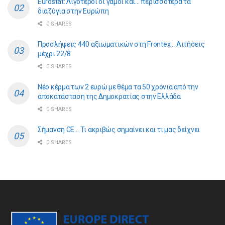
Eurostat: Λιγότεροι οι γάμοι και… περισσότερα τα
διαζύγια στην Ευρώπη
0 SHARES
Προσλήψεις 440 αξιωματικών στη Frontex… Αιτήσεις
μέχρι 22/8
0 SHARES
Νέο κέρμα των 2 ευρώ με θέμα τα 50 χρόνια από την
αποκατάσταση της Δημοκρατίας στην Ελλάδα
0 SHARES
Σήμανση CE… Τι ακριβώς σημαίνει και τι μας δείχνει
0 SHARES