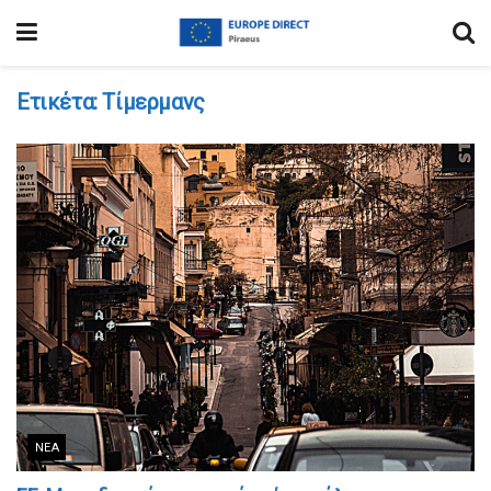
Ετικέτα:
Τίμερμανς
ΝΈΑ