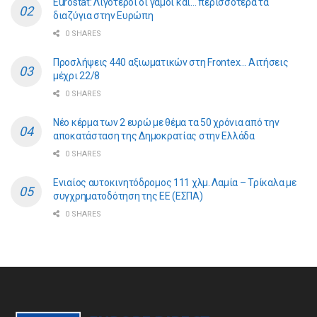
Eurostat: Λιγότεροι οι γάμοι και… περισσότερα τα
διαζύγια στην Ευρώπη
0 SHARES
Προσλήψεις 440 αξιωματικών στη Frontex… Αιτήσεις
μέχρι 22/8
0 SHARES
Νέο κέρμα των 2 ευρώ με θέμα τα 50 χρόνια από την
αποκατάσταση της Δημοκρατίας στην Ελλάδα
0 SHARES
Ενιαίος αυτοκινητόδρομος 111 χλμ. Λαμία – Τρίκαλα με
συγχρηματοδότηση της ΕE (ΕΣΠΑ)
0 SHARES