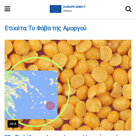
Ετικέτα:
Το Φάβα της Αμοργού
ΝΈΑ