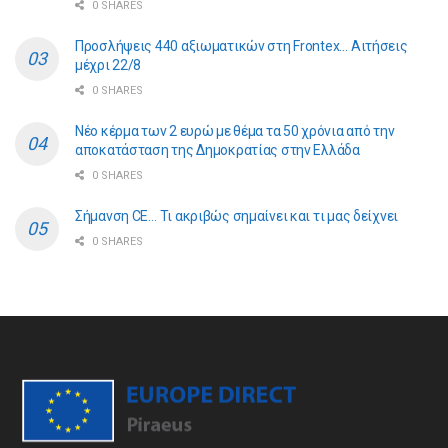
0 SHARES
Προσλήψεις 440 αξιωματικών στη Frontex… Αιτήσεις
μέχρι 22/8
0 SHARES
Νέο κέρμα των 2 ευρώ με θέμα τα 50 χρόνια από την
αποκατάσταση της Δημοκρατίας στην Ελλάδα
0 SHARES
Σήμανση CE… Τι ακριβώς σημαίνει και τι μας δείχνει
0 SHARES