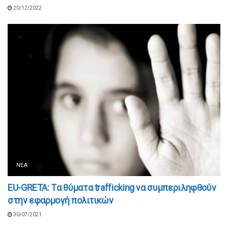
20/12/2022
ΝΈΑ
EU-GRETA: Tα θύματα trafficking να συμπεριληφθούν
στην εφαρμογή πολιτικών
30/07/2021