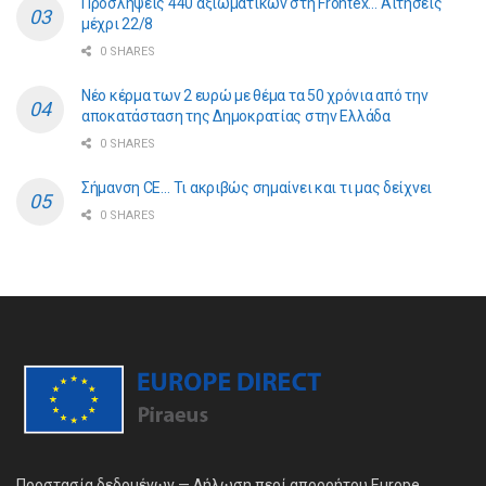
Προσλήψεις 440 αξιωματικών στη Frontex… Αιτήσεις
μέχρι 22/8
0 SHARES
Νέο κέρμα των 2 ευρώ με θέμα τα 50 χρόνια από την
αποκατάσταση της Δημοκρατίας στην Ελλάδα
0 SHARES
Σήμανση CE… Τι ακριβώς σημαίνει και τι μας δείχνει
0 SHARES
Προστασία δεδομένων — Δήλωση περί απορρήτου Europe