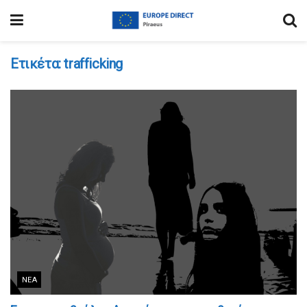
Ετικέτα:
trafficking
ΝΈΑ