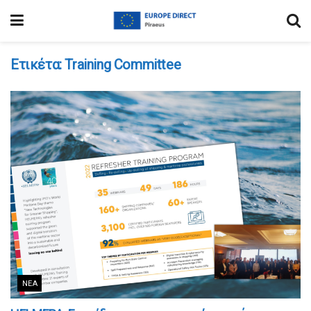
Ετικέτα:
Training Committee
ΝΈΑ