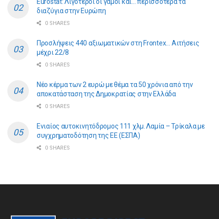
Eurostat: Λιγότεροι οι γάμοι και… περισσότερα τα
διαζύγια στην Ευρώπη
0 SHARES
Προσλήψεις 440 αξιωματικών στη Frontex… Αιτήσεις
μέχρι 22/8
0 SHARES
Νέο κέρμα των 2 ευρώ με θέμα τα 50 χρόνια από την
αποκατάσταση της Δημοκρατίας στην Ελλάδα
0 SHARES
Ενιαίος αυτοκινητόδρομος 111 χλμ. Λαμία – Τρίκαλα με
συγχρηματοδότηση της ΕE (ΕΣΠΑ)
0 SHARES