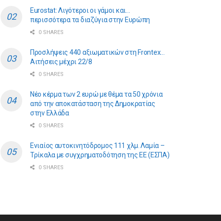
Eurostat: Λιγότεροι οι γάμοι και…
περισσότερα τα διαζύγια στην Ευρώπη
0 SHARES
Προσλήψεις 440 αξιωματικών στη Frontex…
Αιτήσεις μέχρι 22/8
0 SHARES
Νέο κέρμα των 2 ευρώ με θέμα τα 50 χρόνια
από την αποκατάσταση της Δημοκρατίας
στην Ελλάδα
0 SHARES
Ενιαίος αυτοκινητόδρομος 111 χλμ. Λαμία –
Τρίκαλα με συγχρηματοδότηση της ΕE (ΕΣΠΑ)
0 SHARES