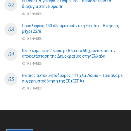
Eurostat: Λιγότεροι οι γάμοι και… περισσότερα τα
διαζύγια στην Ευρώπη
0 SHARES
Προσλήψεις 440 αξιωματικών στη Frontex… Αιτήσεις
μέχρι 22/8
0 SHARES
Νέο κέρμα των 2 ευρώ με θέμα τα 50 χρόνια από την
αποκατάσταση της Δημοκρατίας στην Ελλάδα
0 SHARES
Ενιαίος αυτοκινητόδρομος 111 χλμ. Λαμία – Τρίκαλα με
συγχρηματοδότηση της ΕE (ΕΣΠΑ)
0 SHARES