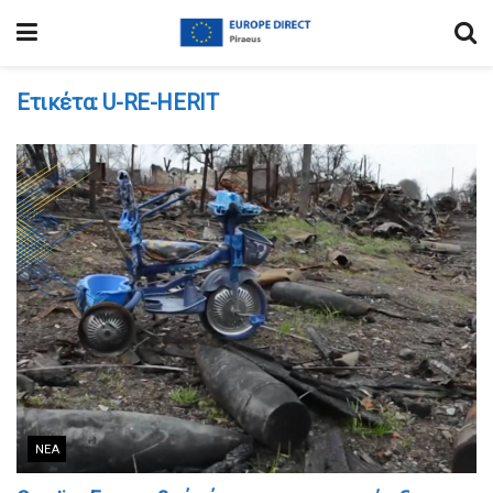
Ετικέτα:
U-RE-HERIT
ΝΈΑ