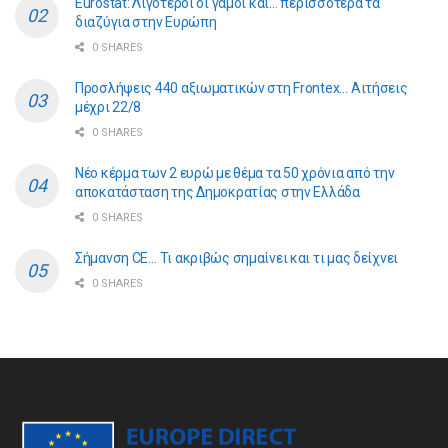
Eurostat: Λιγότεροι οι γάμοι και… περισσότερα τα
διαζύγια στην Ευρώπη
0 SHARES
Προσλήψεις 440 αξιωματικών στη Frontex… Αιτήσεις
μέχρι 22/8
0 SHARES
Νέο κέρμα των 2 ευρώ με θέμα τα 50 χρόνια από την
αποκατάσταση της Δημοκρατίας στην Ελλάδα
0 SHARES
Σήμανση CE… Τι ακριβώς σημαίνει και τι μας δείχνει
0 SHARES