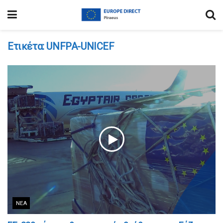
Ετικέτα:
UNFPA-UNICEF
ΝΈΑ