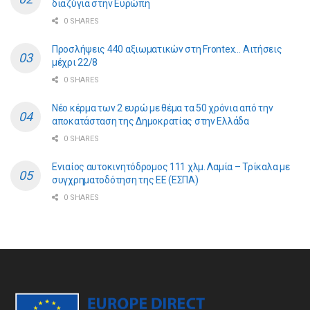
διαζύγια στην Ευρώπη
0 SHARES
Προσλήψεις 440 αξιωματικών στη Frontex… Αιτήσεις
μέχρι 22/8
0 SHARES
Νέο κέρμα των 2 ευρώ με θέμα τα 50 χρόνια από την
αποκατάσταση της Δημοκρατίας στην Ελλάδα
0 SHARES
Ενιαίος αυτοκινητόδρομος 111 χλμ. Λαμία – Τρίκαλα με
συγχρηματοδότηση της ΕE (ΕΣΠΑ)
0 SHARES