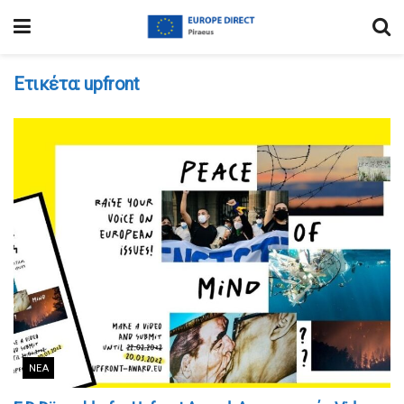
Ετικέτα:
upfront
ΝΈΑ