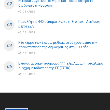
Eurostat: Λιγότεροι οι γάμοι και… περισσότερα τα
διαζύγια στην Ευρώπη
0 SHARES
Προσλήψεις 440 αξιωματικών στη Frontex… Αιτήσεις
μέχρι 22/8
0 SHARES
Νέο κέρμα των 2 ευρώ με θέμα τα 50 χρόνια από την
αποκατάσταση της Δημοκρατίας στην Ελλάδα
0 SHARES
Ενιαίος αυτοκινητόδρομος 111 χλμ. Λαμία – Τρίκαλα με
συγχρηματοδότηση της ΕE (ΕΣΠΑ)
0 SHARES