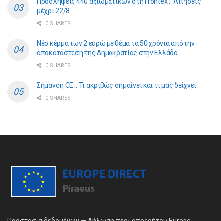
Προσλήψεις 440 αξιωματικών στη Frontex… Αιτήσεις
μέχρι 22/8
0 SHARES
Νέο κέρμα των 2 ευρώ με θέμα τα 50 χρόνια από την
αποκατάσταση της Δημοκρατίας στην Ελλάδα
0 SHARES
Σήμανση CE… Τι ακριβώς σημαίνει και τι μας δείχνει
0 SHARES
Προστασία δεδομένων — Δήλωση περί απορρήτου Europe