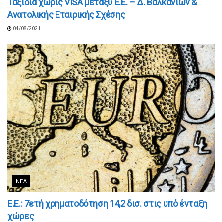
Ταξίδια χωρίς VISA μεταξύ Ε.Ε. – Δ. Βαλκανίων &
Ανατολικής Εταιρικής Σχέσης
04/08/2021
ΝΈΑ
Ε.Ε.: 7ετή χρηματοδότηση 14,2 δισ. στις υπό ένταξη
χώρες