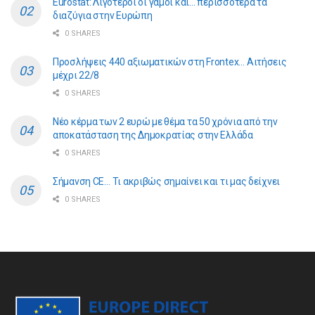
Eurostat: Λιγότεροι οι γάμοι και… περισσότερα τα
διαζύγια στην Ευρώπη
0 SHARES
Προσλήψεις 440 αξιωματικών στη Frontex… Αιτήσεις
μέχρι 22/8
0 SHARES
Νέο κέρμα των 2 ευρώ με θέμα τα 50 χρόνια από την
αποκατάσταση της Δημοκρατίας στην Ελλάδα
0 SHARES
Σήμανση CE… Τι ακριβώς σημαίνει και τι μας δείχνει
0 SHARES