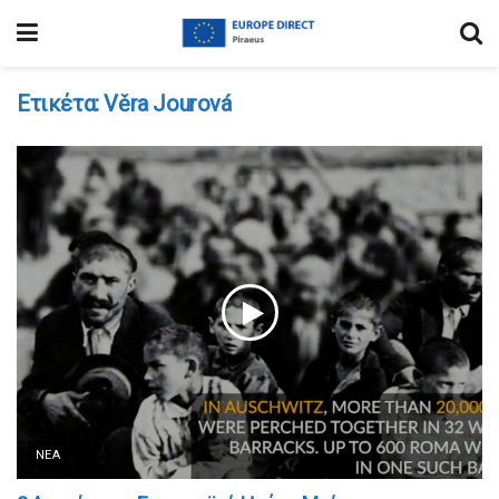
Ετικέτα:
Věra Jourová
ΝΈΑ