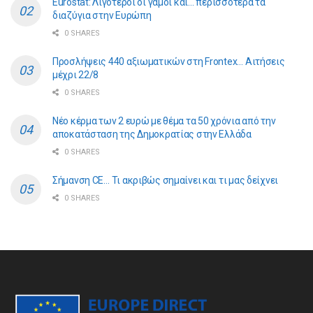
Eurostat: Λιγότεροι οι γάμοι και… περισσότερα τα
διαζύγια στην Ευρώπη
0 SHARES
Προσλήψεις 440 αξιωματικών στη Frontex… Αιτήσεις
μέχρι 22/8
0 SHARES
Νέο κέρμα των 2 ευρώ με θέμα τα 50 χρόνια από την
αποκατάσταση της Δημοκρατίας στην Ελλάδα
0 SHARES
Σήμανση CE… Τι ακριβώς σημαίνει και τι μας δείχνει
0 SHARES