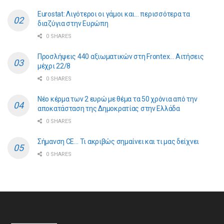
Eurostat: Λιγότεροι οι γάμοι και… περισσότερα τα
διαζύγια στην Ευρώπη
0 SHARES
Προσλήψεις 440 αξιωματικών στη Frontex… Αιτήσεις
μέχρι 22/8
0 SHARES
Νέο κέρμα των 2 ευρώ με θέμα τα 50 χρόνια από την
αποκατάσταση της Δημοκρατίας στην Ελλάδα
0 SHARES
Σήμανση CE… Τι ακριβώς σημαίνει και τι μας δείχνει
0 SHARES