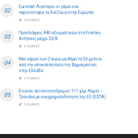
Eurostat: Λιγότεροι οι γάμοι και…
περισσότερα τα διαζύγια στην Ευρώπη
0 SHARES
Προσλήψεις 440 αξιωματικών στη Frontex…
Αιτήσεις μέχρι 22/8
0 SHARES
Νέο κέρμα των 2 ευρώ με θέμα τα 50 χρόνια
από την αποκατάσταση της Δημοκρατίας
στην Ελλάδα
0 SHARES
Ενιαίος αυτοκινητόδρομος 111 χλμ. Λαμία –
Τρίκαλα με συγχρηματοδότηση της ΕE (ΕΣΠΑ)
0 SHARES