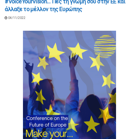
#VoiceYourVision… Πες τη γνώμη σου στην ΕΕ και
άλλαξε το μέλλον της Ευρώπης
04/11/2022