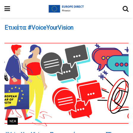
Ετικέτα:
#VoiceYourVision
ΝΈΑ