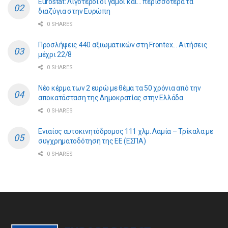
Eurostat: Λιγότεροι οι γάμοι και… περισσότερα τα
διαζύγια στην Ευρώπη
0 SHARES
Προσλήψεις 440 αξιωματικών στη Frontex… Αιτήσεις
μέχρι 22/8
0 SHARES
Νέο κέρμα των 2 ευρώ με θέμα τα 50 χρόνια από την
αποκατάσταση της Δημοκρατίας στην Ελλάδα
0 SHARES
Ενιαίος αυτοκινητόδρομος 111 χλμ. Λαμία – Τρίκαλα με
συγχρηματοδότηση της ΕE (ΕΣΠΑ)
0 SHARES