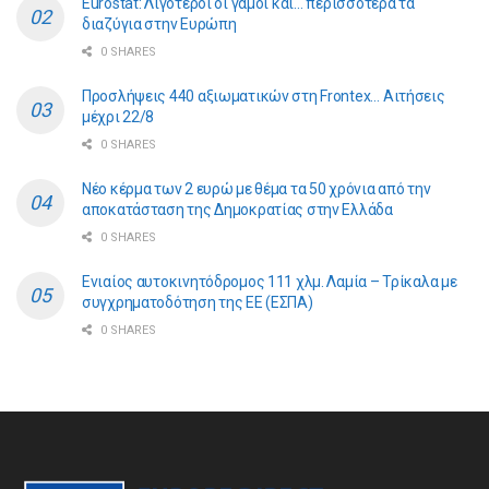
Eurostat: Λιγότεροι οι γάμοι και… περισσότερα τα
διαζύγια στην Ευρώπη
0 SHARES
Προσλήψεις 440 αξιωματικών στη Frontex… Αιτήσεις
μέχρι 22/8
0 SHARES
Νέο κέρμα των 2 ευρώ με θέμα τα 50 χρόνια από την
αποκατάσταση της Δημοκρατίας στην Ελλάδα
0 SHARES
Ενιαίος αυτοκινητόδρομος 111 χλμ. Λαμία – Τρίκαλα με
συγχρηματοδότηση της ΕE (ΕΣΠΑ)
0 SHARES