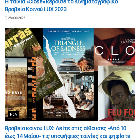
Η ταινία «Close» κέρδισε το Κινηματογραφικό
Βραβείο Κοινού LUX 2023
28/06/2023
ΝΈΑ
Βραβείο κοινού LUX: Δείτε στις αίθουσες -Από 10
έως 14 Μαΐου- τις υποψήφιες ταινίες και ψηφίστε