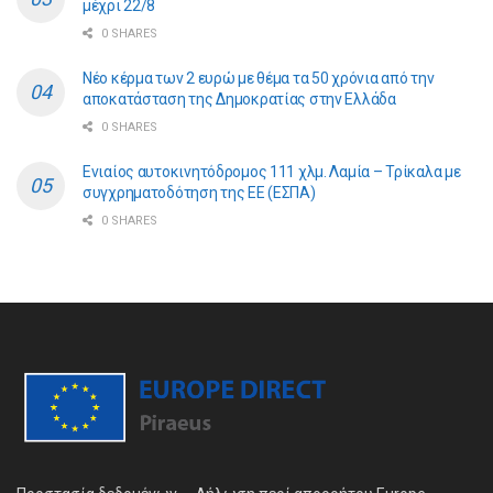
μέχρι 22/8
0 SHARES
Νέο κέρμα των 2 ευρώ με θέμα τα 50 χρόνια από την
αποκατάσταση της Δημοκρατίας στην Ελλάδα
0 SHARES
Ενιαίος αυτοκινητόδρομος 111 χλμ. Λαμία – Τρίκαλα με
συγχρηματοδότηση της ΕE (ΕΣΠΑ)
0 SHARES