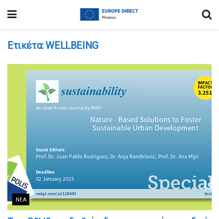
Ετικέτα:
WELLBEING
ΝΈΑ