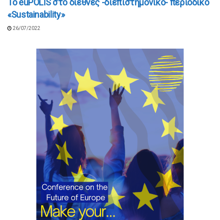
To euPOLIS στο διεθνές -διεπιστημονικό- περιοδικό
«Sustainability»
26/07/2022