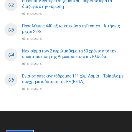
Eurostat: Λιγότεροι οι γάμοι και… περισσότερα τα
διαζύγια στην Ευρώπη
0 SHARES
Προσλήψεις 440 αξιωματικών στη Frontex… Αιτήσεις
μέχρι 22/8
0 SHARES
Νέο κέρμα των 2 ευρώ με θέμα τα 50 χρόνια από την
αποκατάσταση της Δημοκρατίας στην Ελλάδα
0 SHARES
Ενιαίος αυτοκινητόδρομος 111 χλμ. Λαμία – Τρίκαλα με
συγχρηματοδότηση της ΕE (ΕΣΠΑ)
0 SHARES