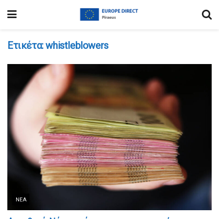
Ετικέτα:
whistleblowers
ΝΈΑ