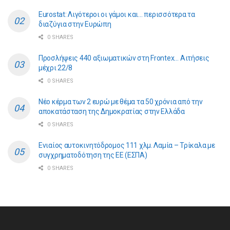
Eurostat: Λιγότεροι οι γάμοι και… περισσότερα τα
διαζύγια στην Ευρώπη
0 SHARES
Προσλήψεις 440 αξιωματικών στη Frontex… Αιτήσεις
μέχρι 22/8
0 SHARES
Νέο κέρμα των 2 ευρώ με θέμα τα 50 χρόνια από την
αποκατάσταση της Δημοκρατίας στην Ελλάδα
0 SHARES
Ενιαίος αυτοκινητόδρομος 111 χλμ. Λαμία – Τρίκαλα με
συγχρηματοδότηση της ΕE (ΕΣΠΑ)
0 SHARES