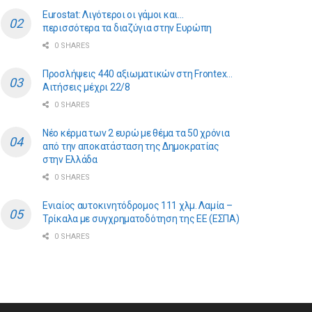
Eurostat: Λιγότεροι οι γάμοι και…
περισσότερα τα διαζύγια στην Ευρώπη
0 SHARES
Προσλήψεις 440 αξιωματικών στη Frontex…
Αιτήσεις μέχρι 22/8
0 SHARES
Νέο κέρμα των 2 ευρώ με θέμα τα 50 χρόνια
από την αποκατάσταση της Δημοκρατίας
στην Ελλάδα
0 SHARES
Ενιαίος αυτοκινητόδρομος 111 χλμ. Λαμία –
Τρίκαλα με συγχρηματοδότηση της ΕE (ΕΣΠΑ)
0 SHARES