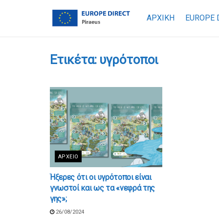
ΑΡΧΙΚΗ
EUROPE 
Ετικέτα:
υγρότοποι
ΑΡΧΕΊΟ
Ήξερες ότι οι υγρότοποι είναι
γνωστοί και ως τα «νεφρά της
γης»;
26/08/2024