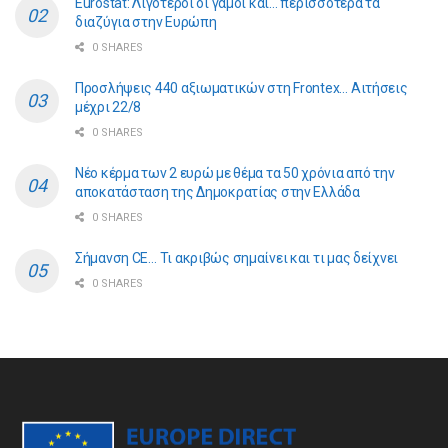
Eurostat: Λιγότεροι οι γάμοι και… περισσότερα τα
διαζύγια στην Ευρώπη
0 SHARES
Προσλήψεις 440 αξιωματικών στη Frontex… Αιτήσεις
μέχρι 22/8
0 SHARES
Νέο κέρμα των 2 ευρώ με θέμα τα 50 χρόνια από την
αποκατάσταση της Δημοκρατίας στην Ελλάδα
0 SHARES
Σήμανση CE… Τι ακριβώς σημαίνει και τι μας δείχνει
0 SHARES