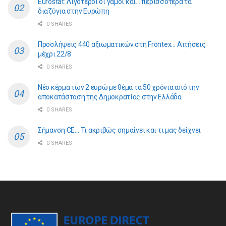
Eurostat: Λιγότεροι οι γάμοι και… περισσότερα τα
διαζύγια στην Ευρώπη
0 SHARES
Προσλήψεις 440 αξιωματικών στη Frontex… Αιτήσεις
μέχρι 22/8
0 SHARES
Νέο κέρμα των 2 ευρώ με θέμα τα 50 χρόνια από την
αποκατάσταση της Δημοκρατίας στην Ελλάδα
0 SHARES
Σήμανση CE… Τι ακριβώς σημαίνει και τι μας δείχνει
0 SHARES