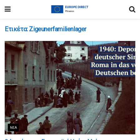
Ετικέτα:
Zigeunerfamilienlager
ΝΈΑ