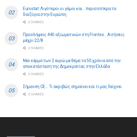
Eurostat: Λιγότεροι οι γάμοι και… περισσότερα τα
διαζύγια στην Ευρώπη
0 SHARES
Προσλήψεις 440 αξιωματικών στη Frontex… Αιτήσεις
μέχρι 22/8
0 SHARES
Νέο κέρμα των 2 ευρώ με θέμα τα 50 χρόνια από την
αποκατάσταση της Δημοκρατίας στην Ελλάδα
0 SHARES
Σήμανση CE… Τι ακριβώς σημαίνει και τι μας δείχνει
0 SHARES