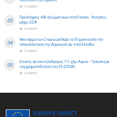
0 SHARES
Προσλήψεις 440 αξιωματικών στη Frontex… Αιτήσεις
μέχρι 22/8
0 SHARES
Νέο κέρμα των 2 ευρώ με θέμα τα 50 χρόνια από την
αποκατάσταση της Δημοκρατίας στην Ελλάδα
0 SHARES
Ενιαίος αυτοκινητόδρομος 111 χλμ. Λαμία – Τρίκαλα με
συγχρηματοδότηση της ΕE (ΕΣΠΑ)
0 SHARES