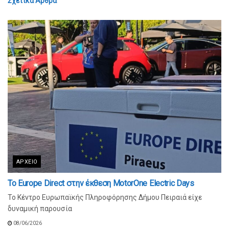
Σχετικά
Άρθρα
ΑΡΧΕΊΟ
Το Europe Direct στην έκθεση MotorOne Electric Days
Το Κέντρο Ευρωπαϊκής Πληροφόρησης Δήμου Πειραιά είχε
δυναμική παρουσία
08/06/2026