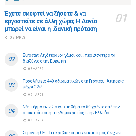
​​Έχετε σκεφτεί να ζήσετε & να
εργαστείτε σε άλλη χώρα; Η Δανία
μπορεί να είναι η ιδανική πρόταση
0 SHARES
Eurostat: Λιγότεροι οι γάμοι και… περισσότερα τα
διαζύγια στην Ευρώπη
0 SHARES
Προσλήψεις 440 αξιωματικών στη Frontex… Αιτήσεις
μέχρι 22/8
0 SHARES
Νέο κέρμα των 2 ευρώ με θέμα τα 50 χρόνια από την
αποκατάσταση της Δημοκρατίας στην Ελλάδα
0 SHARES
Σήμανση CE… Τι ακριβώς σημαίνει και τι μας δείχνει