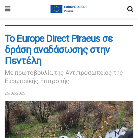
Το Europe Direct Piraeus σε
δράση αναδάσωσης στην
Πεντέλη
Με πρωτοβουλία της Αντιπροσωπείας της
Ευρωπαϊκής Επιτροπής
26/02/2025