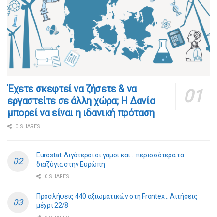
​​Έχετε σκεφτεί να ζήσετε & να
εργαστείτε σε άλλη χώρα; Η Δανία
μπορεί να είναι η ιδανική πρόταση
0 SHARES
Eurostat: Λιγότεροι οι γάμοι και… περισσότερα τα
διαζύγια στην Ευρώπη
0 SHARES
Προσλήψεις 440 αξιωματικών στη Frontex… Αιτήσεις
μέχρι 22/8