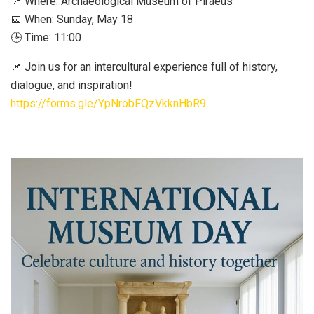
📍 Where: Archaeological Museum of Piraeus
📅 When: Sunday, May 18
🕒 Time: 11:00
📌 Join us for an intercultural experience full of history,
dialogue, and inspiration!
https://forms.gle/YpNrobFQzVkknHbR9