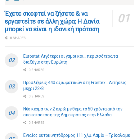
​​Έχετε σκεφτεί να ζήσετε & να
εργαστείτε σε άλλη χώρα; Η Δανία
μπορεί να είναι η ιδανική πρόταση
0 SHARES
Eurostat: Λιγότεροι οι γάμοι και… περισσότερα τα
διαζύγια στην Ευρώπη
0 SHARES
Προσλήψεις 440 αξιωματικών στη Frontex… Αιτήσεις
μέχρι 22/8
0 SHARES
Νέο κέρμα των 2 ευρώ με θέμα τα 50 χρόνια από την
αποκατάσταση της Δημοκρατίας στην Ελλάδα
0 SHARES
Ενιαίος αυτοκινητόδρομος 111 χλμ. Λαμία – Τρίκαλα με