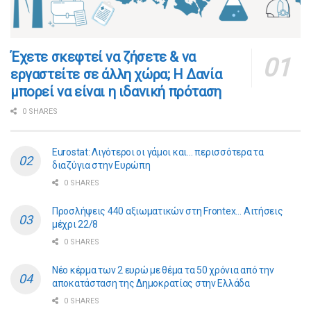
​​Έχετε σκεφτεί να ζήσετε & να
εργαστείτε σε άλλη χώρα; Η Δανία
μπορεί να είναι η ιδανική πρόταση
0 SHARES
Eurostat: Λιγότεροι οι γάμοι και… περισσότερα τα
διαζύγια στην Ευρώπη
0 SHARES
Προσλήψεις 440 αξιωματικών στη Frontex… Αιτήσεις
μέχρι 22/8
0 SHARES
Νέο κέρμα των 2 ευρώ με θέμα τα 50 χρόνια από την
αποκατάσταση της Δημοκρατίας στην Ελλάδα
0 SHARES