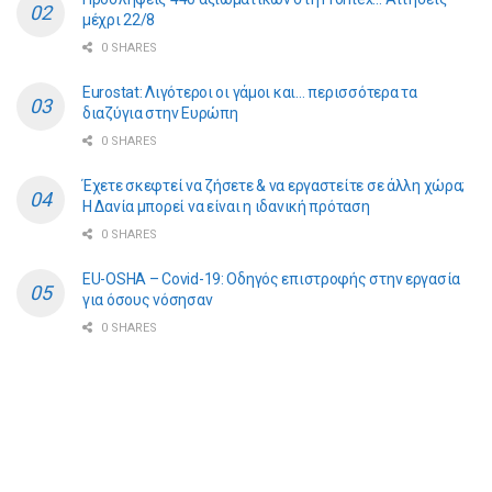
μέχρι 22/8
0 SHARES
Eurostat: Λιγότεροι οι γάμοι και… περισσότερα τα
διαζύγια στην Ευρώπη
0 SHARES
​​Έχετε σκεφτεί να ζήσετε & να εργαστείτε σε άλλη χώρα;
Η Δανία μπορεί να είναι η ιδανική πρόταση
0 SHARES
EU-OSHA – Covid-19: Οδηγός επιστροφής στην εργασία
για όσους νόσησαν
0 SHARES