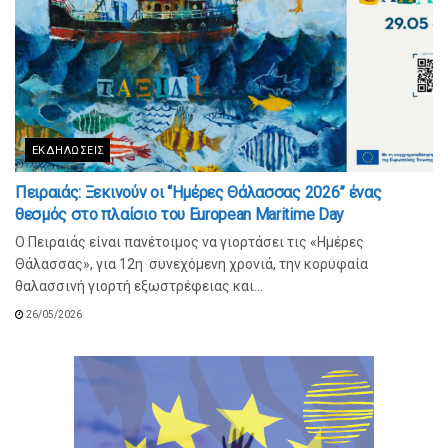
ΕΚΔΗΛΏΣΕΙΣ
Πειραιάς: Ξεκινούν οι “Ημέρες Θάλασσας 2026” ένας
θεσμός στο πλαίσιο του European Maritime Day
O Πειραιάς είναι πανέτοιμος να γιορτάσει τις «Ημέρες
Θάλασσας», για 12η συνεχόμενη χρονιά, την κορυφαία
θαλασσινή γιορτή εξωστρέφειας και...
26/05/2026