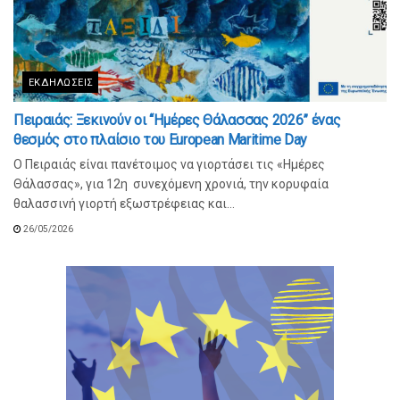
ΕΚΔΗΛΏΣΕΙΣ
Πειραιάς: Ξεκινούν οι “Ημέρες Θάλασσας 2026” ένας
θεσμός στο πλαίσιο του European Maritime Day
O Πειραιάς είναι πανέτοιμος να γιορτάσει τις «Ημέρες
Θάλασσας», για 12η συνεχόμενη χρονιά, την κορυφαία
θαλασσινή γιορτή εξωστρέφειας και...
26/05/2026