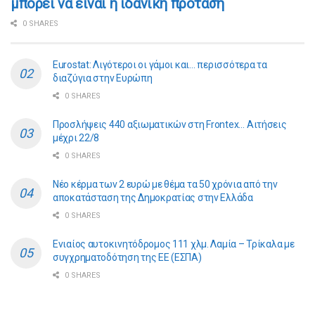
μπορεί να είναι η ιδανική πρόταση
0 SHARES
Eurostat: Λιγότεροι οι γάμοι και… περισσότερα τα
διαζύγια στην Ευρώπη
0 SHARES
Προσλήψεις 440 αξιωματικών στη Frontex… Αιτήσεις
μέχρι 22/8
0 SHARES
Νέο κέρμα των 2 ευρώ με θέμα τα 50 χρόνια από την
αποκατάσταση της Δημοκρατίας στην Ελλάδα
0 SHARES
Ενιαίος αυτοκινητόδρομος 111 χλμ. Λαμία – Τρίκαλα με
συγχρηματοδότηση της ΕE (ΕΣΠΑ)
0 SHARES