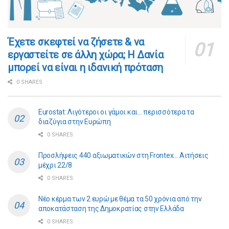
​​Έχετε σκεφτεί να ζήσετε & να
εργαστείτε σε άλλη χώρα; Η Δανία
μπορεί να είναι η ιδανική πρόταση
0 SHARES
Eurostat: Λιγότεροι οι γάμοι και… περισσότερα τα
διαζύγια στην Ευρώπη
0 SHARES
Προσλήψεις 440 αξιωματικών στη Frontex… Αιτήσεις
μέχρι 22/8
0 SHARES
Νέο κέρμα των 2 ευρώ με θέμα τα 50 χρόνια από την
αποκατάσταση της Δημοκρατίας στην Ελλάδα
0 SHARES