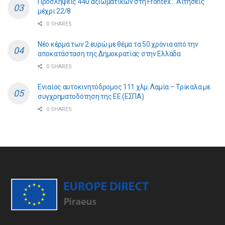
Προσλήψεις 440 αξιωματικών στη Frontex… Αιτήσεις
μέχρι 22/8
0 SHARES
Νέο κέρμα των 2 ευρώ με θέμα τα 50 χρόνια από την
αποκατάσταση της Δημοκρατίας στην Ελλάδα
0 SHARES
Ενιαίος αυτοκινητόδρομος 111 χλμ. Λαμία – Τρίκαλα με
συγχρηματοδότηση της ΕE (ΕΣΠΑ)
0 SHARES