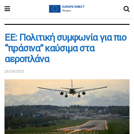
ΕΕ: Πολιτική συμφωνία για πιο
“πράσινα” καύσιμα στα
αεροπλάνα
26/04/2023