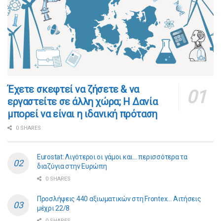
​​Έχετε σκεφτεί να ζήσετε & να
εργαστείτε σε άλλη χώρα; Η Δανία
μπορεί να είναι η ιδανική πρόταση
0 SHARES
Eurostat: Λιγότεροι οι γάμοι και… περισσότερα τα
διαζύγια στην Ευρώπη
0 SHARES
Προσλήψεις 440 αξιωματικών στη Frontex… Αιτήσεις
μέχρι 22/8
0 SHARES