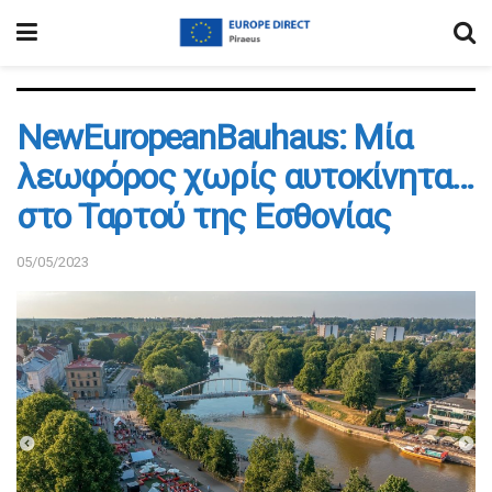
NewEuropeanBauhaus: Μία
λεωφόρος χωρίς αυτοκίνητα…
στο Ταρτού της Εσθονίας
05/05/2023