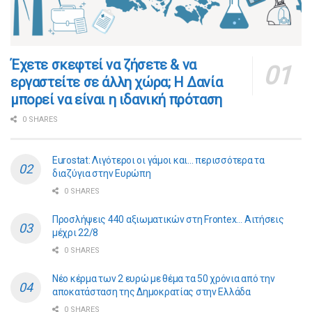
​​Έχετε σκεφτεί να ζήσετε & να
εργαστείτε σε άλλη χώρα; Η Δανία
μπορεί να είναι η ιδανική πρόταση
0 SHARES
Eurostat: Λιγότεροι οι γάμοι και… περισσότερα τα
διαζύγια στην Ευρώπη
0 SHARES
Προσλήψεις 440 αξιωματικών στη Frontex… Αιτήσεις
μέχρι 22/8
0 SHARES
Νέο κέρμα των 2 ευρώ με θέμα τα 50 χρόνια από την
αποκατάσταση της Δημοκρατίας στην Ελλάδα
0 SHARES