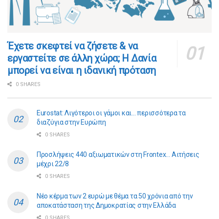
​​Έχετε σκεφτεί να ζήσετε & να
εργαστείτε σε άλλη χώρα; Η Δανία
μπορεί να είναι η ιδανική πρόταση
0 SHARES
Eurostat: Λιγότεροι οι γάμοι και… περισσότερα τα
διαζύγια στην Ευρώπη
0 SHARES
Προσλήψεις 440 αξιωματικών στη Frontex… Αιτήσεις
μέχρι 22/8
0 SHARES
Νέο κέρμα των 2 ευρώ με θέμα τα 50 χρόνια από την
αποκατάσταση της Δημοκρατίας στην Ελλάδα
0 SHARES