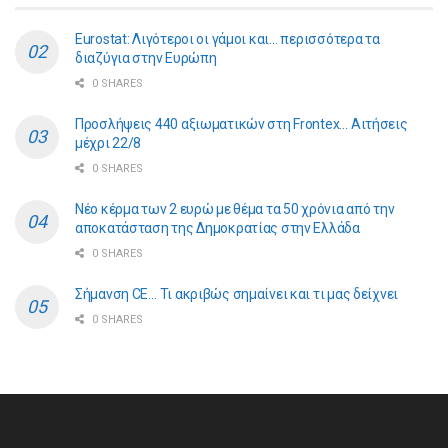
Eurostat: Λιγότεροι οι γάμοι και… περισσότερα τα
διαζύγια στην Ευρώπη
0 SHARES
Προσλήψεις 440 αξιωματικών στη Frontex… Αιτήσεις
μέχρι 22/8
0 SHARES
Νέο κέρμα των 2 ευρώ με θέμα τα 50 χρόνια από την
αποκατάσταση της Δημοκρατίας στην Ελλάδα
0 SHARES
Σήμανση CE… Τι ακριβώς σημαίνει και τι μας δείχνει
0 SHARES