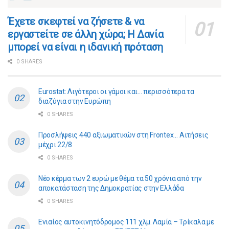
​​Έχετε σκεφτεί να ζήσετε & να
εργαστείτε σε άλλη χώρα; Η Δανία
μπορεί να είναι η ιδανική πρόταση
0 SHARES
Eurostat: Λιγότεροι οι γάμοι και… περισσότερα τα
διαζύγια στην Ευρώπη
0 SHARES
Προσλήψεις 440 αξιωματικών στη Frontex… Αιτήσεις
μέχρι 22/8
0 SHARES
Νέο κέρμα των 2 ευρώ με θέμα τα 50 χρόνια από την
αποκατάσταση της Δημοκρατίας στην Ελλάδα
0 SHARES
Ενιαίος αυτοκινητόδρομος 111 χλμ. Λαμία – Τρίκαλα με