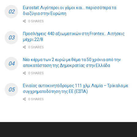
Eurostat: Λιγότεροι οι γάμοι και… περισσότερα τα
διαζύγια στην Ευρώπη
0 SHARES
Προσλήψεις 440 αξιωματικών στη Frontex… Αιτήσεις
μέχρι 22/8
0 SHARES
Νέο κέρμα των 2 ευρώ με θέμα τα 50 χρόνια από την
αποκατάσταση της Δημοκρατίας στην Ελλάδα
0 SHARES
Ενιαίος αυτοκινητόδρομος 111 χλμ. Λαμία – Τρίκαλα με
συγχρηματοδότηση της ΕE (ΕΣΠΑ)
0 SHARES