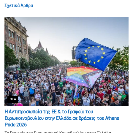
Σχετικά
Άρθρα
ΝΈΑ
Η Αντιπροσωπεία της ΕΕ & το Γραφείο του
Ευρωκοινοβουλίου στην Ελλάδα σε δράσεις του Athens
Pride 2026
Το Γραφείο του Ευρωπαϊκού Κοινοβουλίου στην Ελλάδα