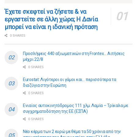
​​Έχετε σκεφτεί να ζήσετε & να
εργαστείτε σε άλλη χώρα; Η Δανία
μπορεί να είναι η ιδανική πρόταση
0 SHARES
Προσλήψεις 440 αξιωματικών στη Frontex… Αιτήσεις
μέχρι 22/8
0 SHARES
Eurostat: Λιγότεροι οι γάμοι και… περισσότερα τα
διαζύγια στην Ευρώπη
0 SHARES
Ενιαίος αυτοκινητόδρομος 111 χλμ. Λαμία – Τρίκαλα με
συγχρηματοδότηση της ΕE (ΕΣΠΑ)
0 SHARES
Νέο κέρμα των 2 ευρώ με θέμα τα 50 χρόνια από την