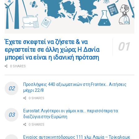
​​Έχετε σκεφτεί να ζήσετε & να
εργαστείτε σε άλλη χώρα; Η Δανία
μπορεί να είναι η ιδανική πρόταση
0 SHARES
Προσλήψεις 440 αξιωματικών στη Frontex… Αιτήσεις
μέχρι 22/8
0 SHARES
Eurostat: Λιγότεροι οι γάμοι και… περισσότερα τα
διαζύγια στην Ευρώπη
0 SHARES
Ενιαίος αυτοκινητόδρομος 111 χλμ. Λαμία – Τρίκαλα με