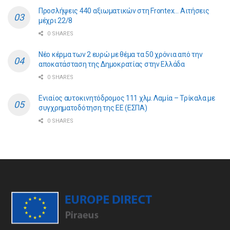
Προσλήψεις 440 αξιωματικών στη Frontex… Αιτήσεις
μέχρι 22/8
0 SHARES
Νέο κέρμα των 2 ευρώ με θέμα τα 50 χρόνια από την
αποκατάσταση της Δημοκρατίας στην Ελλάδα
0 SHARES
Ενιαίος αυτοκινητόδρομος 111 χλμ. Λαμία – Τρίκαλα με
συγχρηματοδότηση της ΕE (ΕΣΠΑ)
0 SHARES