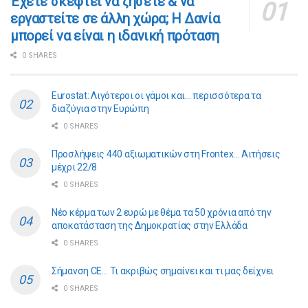
​​Έχετε σκεφτεί να ζήσετε & να
εργαστείτε σε άλλη χώρα; Η Δανία
μπορεί να είναι η ιδανική πρόταση
0 SHARES
Eurostat: Λιγότεροι οι γάμοι και… περισσότερα τα
διαζύγια στην Ευρώπη
0 SHARES
Προσλήψεις 440 αξιωματικών στη Frontex… Αιτήσεις
μέχρι 22/8
0 SHARES
Νέο κέρμα των 2 ευρώ με θέμα τα 50 χρόνια από την
αποκατάσταση της Δημοκρατίας στην Ελλάδα
0 SHARES
Σήμανση CE… Τι ακριβώς σημαίνει και τι μας δείχνει
0 SHARES