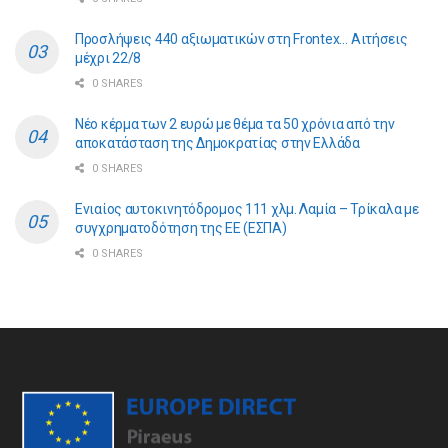
Προσλήψεις 440 αξιωματικών στη Frontex… Αιτήσεις
μέχρι 22/8
0 SHARES
Νέο κέρμα των 2 ευρώ με θέμα τα 50 χρόνια από την
αποκατάσταση της Δημοκρατίας στην Ελλάδα
0 SHARES
Ενιαίος αυτοκινητόδρομος 111 χλμ. Λαμία – Τρίκαλα με
συγχρηματοδότηση της ΕE (ΕΣΠΑ)
0 SHARES